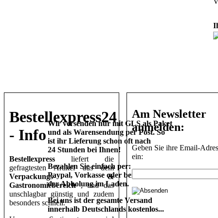
V
I
Am Newsletter
Bestellexpress24
Wir versenden nur mit GLS als Paket
anmelden:
- Info
und als Warensendung per Post. So
ist ihr Lieferung schon oft nach
Geben Sie ihre Email-Adre
24 Stunden bei Ihnen!
ein:
Bestellexpress
liefert die
Bezahlen Sie einfach per:
gefragtesten Artikel aus dem
Paypal, Vorkasse oder bei
Verpackungs- &
der Abholung im Laden.
Gastronomiebereich
, und das
unschlagbar günstig und zudem
Bei uns ist der gesamte Versand
besonders schnell.
innerhalb Deutschlands kostenlos...